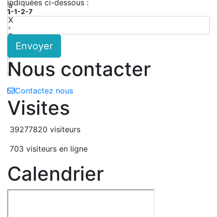
indiquées ci-dessous :
a
1-1-2-7
4
X
5
z
Envoyer
6
Y
7
Nous contacter
R
8
Contactez nous
Visites
39277820 visiteurs
703 visiteurs en ligne
Calendrier