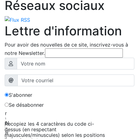
Réseaux sociaux
Lettre d'information
Pour avoir des nouvelles de ce site, inscrivez-vous à
notre Newsletter.
S'abonner
Se désabonner
r
1
N
Recopiez les 4 caractères du code ci-
dessus (en respectant
2
R
majuscules/minuscules) selon les positions
3