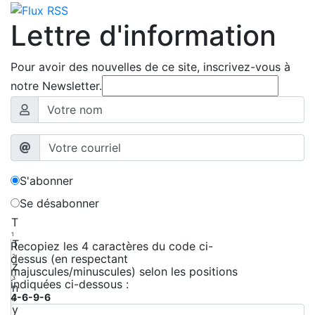
Lettre d'information
Pour avoir des nouvelles de ce site, inscrivez-vous à
notre Newsletter.
S'abonner
Se désabonner
T
1
T
Recopiez les 4 caractères du code ci-
dessus (en respectant
2
z
majuscules/minuscules) selon les positions
3
indiquées ci-dessous :
n
4-6-9-6
4
y