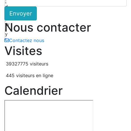
5
d
Envoyer
6
n
7
Nous contacter
W
8
y
9
Contactez nous
Visites
39327775 visiteurs
445 visiteurs en ligne
Calendrier