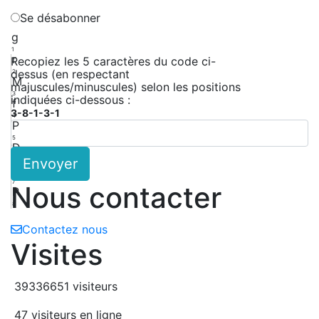
Se désabonner
g
1
r
Recopiez les 5 caractères du code ci-
dessus (en respectant
2
M
majuscules/minuscules) selon les positions
3
indiquées ci-dessous :
f
3-8-1-3-1
4
P
5
D
Envoyer
6
x
7
Nous contacter
P
8
Contactez nous
Visites
39336651 visiteurs
47 visiteurs en ligne