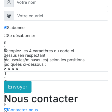
S'abonner
Se désabonner
n
1
R
Recopiez les 4 caractères du code ci-
dessus (en respectant
2
g
majuscules/minuscules) selon les positions
3
indiquées ci-dessous :
z
2-6-6-6
4
T
5
g
Envoyer
6
T
7
Nous contacter
N
8
F
9
Contactez nous
P