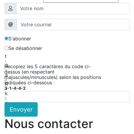
S'abonner
Se désabonner
t
1
3
Recopiez les 5 caractères du code ci-
dessus (en respectant
2
a
majuscules/minuscules) selon les positions
3
indiquées ci-dessous :
R
3-1-4-4-2
4
k
5
x
Envoyer
6
e
7
Nous contacter
3
8