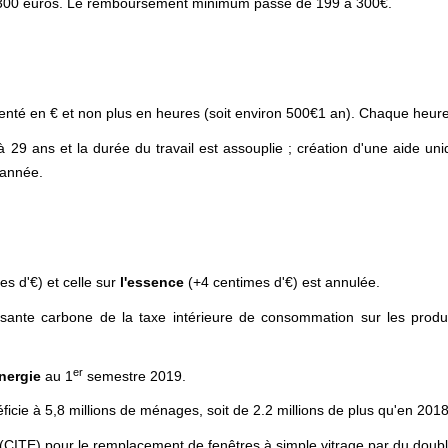
1300 euros. Le remboursement minimum passe de 199 à 300€.
menté en € et non plus en heures (soit environ 500€1 an). Chaque heur
 à 29 ans et la durée du travail est assouplie ; création d'une aide un
'année.
s d'€) et celle sur
l'essence
(+4 centimes d'€) est annulée.
ante carbone de la taxe intérieure de consommation sur les produit
er
énergie
au 1
semestre 2019.
cie à 5,8 millions de ménages, soit de 2.2 millions de plus qu'en 201
 (CITE) pour le remplacement de fenêtres à simple vitrage par du double