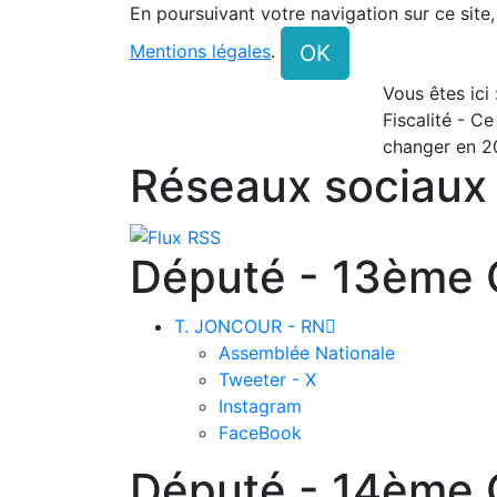
En poursuivant votre navigation sur ce site
OK
Mentions légales
.
Vous êtes ici
Fiscalité - Ce
changer en 2
Réseaux sociaux
Député - 13ème C
T. JONCOUR - RN

Assemblée Nationale
Tweeter - X
Instagram
FaceBook
Député - 14ème C