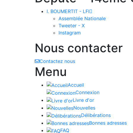
I. BOUMERTIT - LFI

Assemblée Nationale
Tweeter - X
Instagram
Nous contacter
Contactez nous
Menu
Accueil
Connexion
Livre d'or
Nouvelles
Délibérations
Bonnes adresses
FAQ