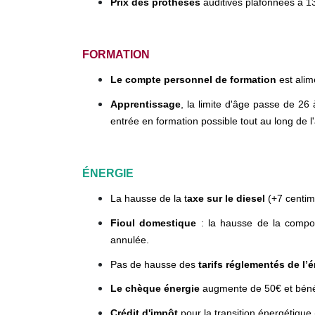
Prix des prothèses
auditives plafonnées à 
FORMATION
Le compte personnel de formation
est ali
Apprentissage
, la limite d'âge passe de 26
entrée en formation possible tout au long de l
ÉNERGIE
La hausse de la t
axe sur le diesel
(+7 centime
Fioul domestique
: la hausse de la compos
annulée.
Pas de hausse des
tarifs réglementés de l’
Le chèque énergie
augmente de 50€ et bénéfi
Crédit d'impôt
pour la transition énergétique