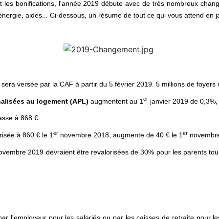
 et les bonifications, l'année 2019 débute avec de très nombreux chang
 énergie, aides... Ci-dessous, un résume de tout ce qui vous attend en j
ra versée par la CAF à partir du 5 février 2019. 5 millions de foyers é
er
nnalisées au logement (APL)
augmentent au 1
janvier 2019 de 0,3%, s
asse à 868 €.
er
er
risée à 860 € le 1
novembre 2018, augmente de 40 € le 1
novembre 
novembre 2019 devraient être revalorisées de 30% pour les parents touc
par l'employeur pour les salariés ou par les caisses de retraite pour le