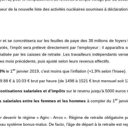
eur de la nouvelle liste des activités nucléaires soumises à déclaration
 et se concrétisera sur les feuilles de paye des 38 millions de foyers 
ariés, l'impôt sera prélevé directement par l'employeur : il apparaîtra 
 réalisée par les caisses de retraite. Les travailleurs indépendants ver
des mois précédents, puis ajusté selon leurs revenus effectifs.
er
,3%
le 1
janvier 2019, c'est moins que l'inflation (+1,9% selon l'Insee).
9.88 € à 10.03 € brut par heure (de 1498 à 1521 € brut mensuel soit 1
otisations salariales et d’impôts
sur le revenu jusqu’à 5000 euros ne
er
és salariales entre les femmes et les hommes
à compter du 1
janvi
 devenir le régime « Agirc - Arrco ». Régime de retraite obligatoire pa
veau système bonus-malus. De facto, l'âge de départ à la retraite est 