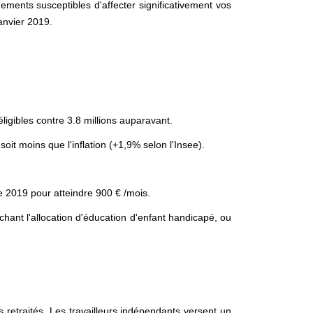
ements susceptibles d'affecter significativement vos
anvier 2019.
ligibles contre 3.8 millions auparavant.
oit moins que l'inflation (+1,9% selon l'Insee).
2019 pour atteindre 900 € /mois.
hant l'allocation d'éducation d'enfant handicapé, ou
s retraités. Les travailleurs indépendants versent un