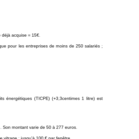
e déjà acquise = 15€.
ique pour les entreprises de moins de 250 salariés ;
s énergétiques (TICPE) (+3,3centimes 1 litre) est
8. Son montant varie de 50 à 277 euros.
 vitrage : jusqu'à 100 € par fenêtre.