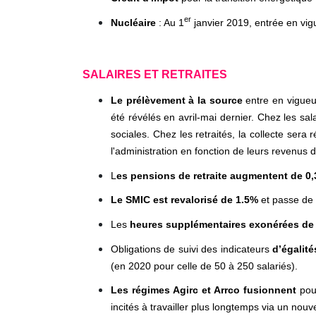
er
Nucléaire
: Au 1
janvier 2019, entrée en vigu
SALAIRES ET RETRAITES
Le prélèvement à la source
entre en vigueur
été révélés en avril-mai dernier. Chez les sal
sociales. Chez les retraités, la collecte sera
l'administration en fonction de leurs revenus 
L
es pensions de retraite augmentent de 0
Le SMIC est revalorisé de 1.5%
et passe de 
Les
heures supplémentaires exonérées de c
Obligations de suivi des indicateurs
d’égalit
(en 2020 pour celle de 50 à 250 salariés).
Les régimes Agirc et Arrco fusionnent
pour
incités à travailler plus longtemps via un nou