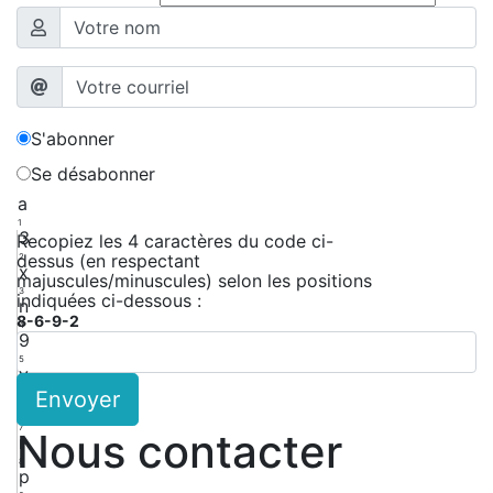
S'abonner
Se désabonner
a
1
3
Recopiez les 4 caractères du code ci-
dessus (en respectant
2
x
majuscules/minuscules) selon les positions
3
indiquées ci-dessous :
n
8-6-9-2
4
9
5
y
Envoyer
6
M
7
Nous contacter
r
8
p