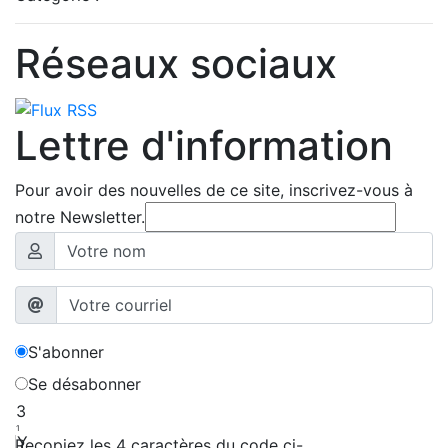
Réseaux sociaux
Lettre d'information
Pour avoir des nouvelles de ce site, inscrivez-vous à
notre Newsletter.
S'abonner
Se désabonner
3
1
Y
Recopiez les 4 caractères du code ci-