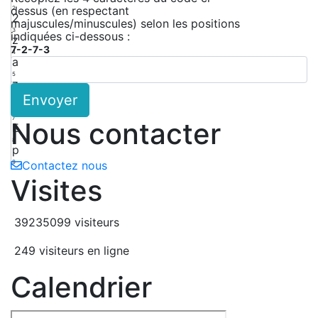
dessus (en respectant
2
2
majuscules/minuscules) selon les positions
3
indiquées ci-dessous :
z
7-2-7-3
4
a
5
z
Envoyer
6
k
7
Nous contacter
E
8
p
9
Contactez nous
Visites
39235099 visiteurs
249 visiteurs en ligne
Calendrier