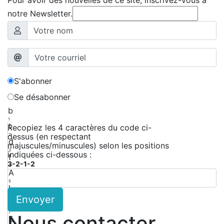
Pour avoir des nouvelles de ce site, inscrivez-vous à
notre Newsletter.
S'abonner
Se désabonner
b
1
t
Recopiez les 4 caractères du code ci-
dessus (en respectant
2
d
majuscules/minuscules) selon les positions
3
indiquées ci-dessous :
f
3-2-1-2
4
A
5
L
Envoyer
6
g
7
Nous contacter
5