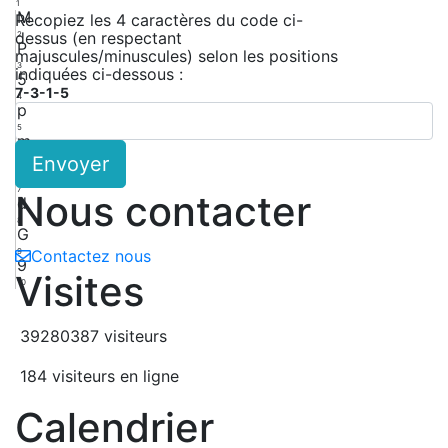
1
M
Recopiez les 4 caractères du code ci-
dessus (en respectant
2
P
majuscules/minuscules) selon les positions
3
indiquées ci-dessous :
5
7-3-1-5
4
p
5
m
Envoyer
6
d
7
Nous contacter
d
8
G
9
Contactez nous
9
Visites
10
39280387 visiteurs
184 visiteurs en ligne
Calendrier