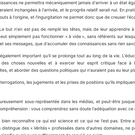
issances ne permettra mécaniquement jamais d'arriver à un état égalit
eraient inchangées à l'arrivée, et le progrès relatif serait nul. En pra
uts à l'origine, et l'ingurgitation ne permet donc que de creuser l'éca
 Le but n'en est pas de remplir les têtes, mais de leur apprendre à f
ut simplement pas fonctionner « à vide », sans référents sur lesque
é et ses messages, que d'accumuler des connaissances sans rien savoi
t également important qu'il se prolonge tout au long de la vie. L'éd
es choses nouvelles et à exercer leur esprit critique face à l'
tes, et aborder des questions politiques qui n'auraient pas eu leur pl
nterrogations, les jugements et les prises de positions qu'ils impliquen
heureusement sous-représentée dans les médias, et peut-être jusque 
e compréhension : vous comprendrez sans doute l'adéquation avec ce
e bien reconnaître ce qui est science et ce qui ne l'est pas. Entre 
la distingue des « Vérités » professées dans d'autres domaines, ne 