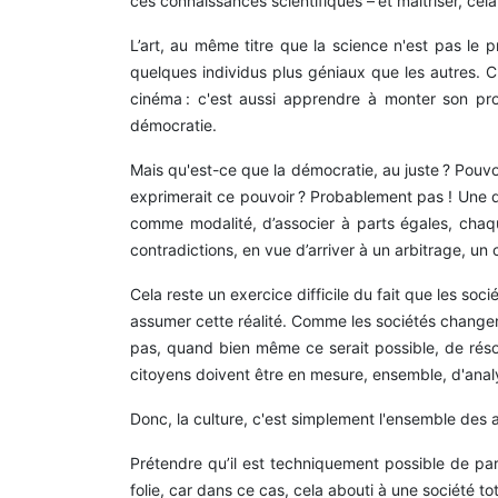
ces connaissances scientifiques – et maîtriser, cela
L’art, au même titre que la science n'est pas le 
quelques individus plus géniaux que les autres. C
cinéma : c'est aussi apprendre à monter son propr
démocratie.
Mais qu'est-ce que la démocratie, au juste ? Pouvo
exprimerait ce pouvoir ? Probablement pas ! Une dé
comme modalité, d’associer à parts égales, chaqu
contradictions, en vue d’arriver à un arbitrage, un
Cela reste un exercice difficile du fait que les soci
assumer cette réalité. Comme les sociétés changent,
pas, quand bien même ce serait possible, de réso
citoyens doivent être en mesure, ensemble, d'analys
Donc, la culture, c'est simplement l'ensemble des ac
Prétendre qu’il est techniquement possible de parv
folie, car dans ce cas, cela abouti à une société tota