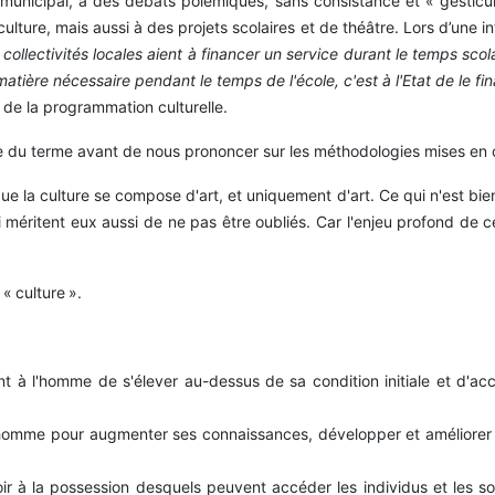
municipal, à des débats polémiques, sans consistance et « gesticulé
 culture, mais aussi à des projets scolaires et de théâtre. Lors d’une
s collectivités locales aient à financer un service durant le temps sco
matière nécessaire pendant le temps de l'école, c'est
à
l'Etat de le fi
de la programmation culturelle.
ge du terme avant de nous prononcer sur les méthodologies mises en 
la culture se compose d'art, et uniquement d'art. Ce qui n'est bien
éritent eux aussi de ne pas être oubliés. Car l'enjeu profond de ces
« culture ».
ant à l'homme de s'élever au-dessus de sa condition initiale et d'ac
homme pour augmenter ses connaissances, développer et améliorer l
avoir à la possession desquels peuvent accéder les individus et les 