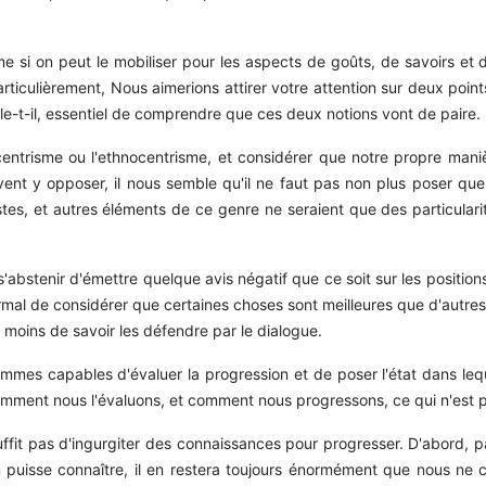
e si on peut le mobiliser pour les aspects de goûts, de savoirs et
particulièrement, Nous aimerions attirer votre attention sur deux point
ble-t-il, essentiel de comprendre que ces deux notions vont de paire.
entrisme ou l'ethnocentrisme, et considérer que notre propre maniè
t y opposer, il nous semble qu'il ne faut pas non plus poser que to
s, et autres éléments de ce genre ne seraient que des particularités «
 s'abstenir d'émettre quelque avis négatif que ce soit sur les posit
rmal de considérer que certaines choses sont meilleures que d'autres.
 moins de savoir les défendre par le dialogue.
ommes capables d'évaluer la progression et de poser l'état dans leq
mment nous l'évaluons, et comment nous progressons, ce qui n'est p
uffit pas d'ingurgiter des connaissances pour progresser. D'abord, 
n puisse connaître, il en restera toujours énormément que nous ne c