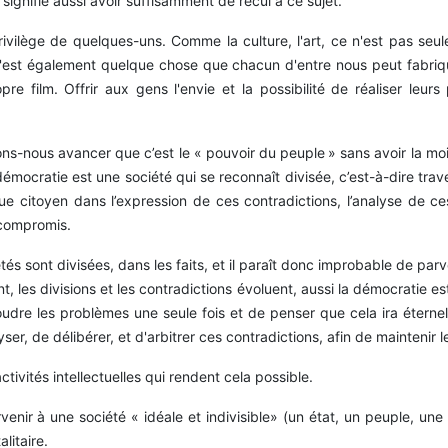
 signifie aussi avoir suffisamment de recul à ce sujet.
privilège de quelques-uns. Comme la culture, l'art, ce n'est pas se
'est également quelque chose que chacun d'entre nous peut fabrique
e film. Offrir aux gens l'envie et la possibilité de réaliser leurs
ns-nous avancer que c’est le « pouvoir du peuple » sans avoir la moi
mocratie est une société qui se reconnaît divisée, c’est-à-dire traver
e citoyen dans l’expression de ces contradictions, l’analyse de ces
 compromis.
étés sont divisées, dans les faits, et il paraît donc improbable de parven
 les divisions et les contradictions évoluent, aussi la démocratie est
udre les problèmes une seule fois et de penser que cela ira étern
er, de délibérer, et d'arbitrer ces contradictions, afin de maintenir l
tivités intellectuelles qui rendent cela possible.
enir à une société « idéale et indivisible» (un état, un peuple, une h
litaire.