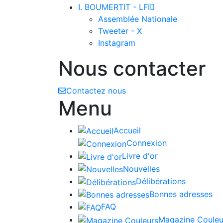
I. BOUMERTIT - LFI

Assemblée Nationale
Tweeter - X
Instagram
Nous contacter
Contactez nous
Menu
Accueil
Connexion
Livre d'or
Nouvelles
Délibérations
Bonnes adresses
FAQ
Magazine Couleu