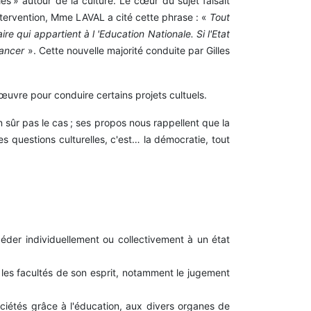
s » autour de la culture. Le cœur du sujet faisait
 intervention, Mme LAVAL a cité cette phrase : «
Tout
laire qui appartient
à
l 'Education Nationale. Si l'Etat
nancer
». Cette nouvelle majorité conduite par Gilles
œuvre pour conduire certains projets cultuels.
 sûr pas le cas ; ses propos nous rappellent que la
 questions culturelles, c'est… la démocratie, tout
céder individuellement ou collectivement à un état
es facultés de son esprit, notamment le jugement
sociétés grâce à l'éducation, aux divers organes de