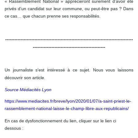
« Rassemblement National » apprécieront surement d’avoir été
privés d’un candidat sur leur commune, ou peut-être pas ? Dans
ce cas… que chacun prenne ses responsabilités.
-----------------------------------------------------------------------------------
-----------------------------------------------
Un journaliste s'est intéressé à ce sujet. Nous vous laissons
découvrir son article.
Source Médiacités Lyon
https://www.mediacites.fr/breve/lyon/2020/01/07/a-saint-priest-le-
rassemblement-national-laisse-le-champ-libre-aux-republicains/
En cas de dysfonctionnement du lien, cliquer sur le lien ci
dessous :