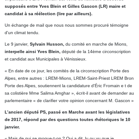
supposés entre Yves Blein et Gilles Gascon (LR) maire et
candidat à sa réélection (lire par ailleurs).
Un échange de mail que nous nous sommes procuré témoigne
d'un climat tendu.
Le 9 janvier,
Sylvain Husson,
du comité en marche de Mions,
interpelle ainsi Yves Blein,
député de la 14ème circonscription
et candidat aux Municipales à Vénissieux.
« En date de ce jour, les comités de la circonscription Porte des
Alpes, entre autres : LREM-Mions, LREM-Saint-Priest LREM Bron
Porte des Alpes, soutiennent la candidature d'Éric Fromain e t de
sa colistière Mme Salima Amghar », écrit-il avant de demander au
parlementaire « de clarifier votre opinion concernant M. Gascon »
L’ancien député PS, passé en Marche avant les législatives
de 2017, répond par des questions toutes rhétoriques le 10
janvier.
« Mais de qui se moque-t-on ? Qui a dit, lu ou vu que je