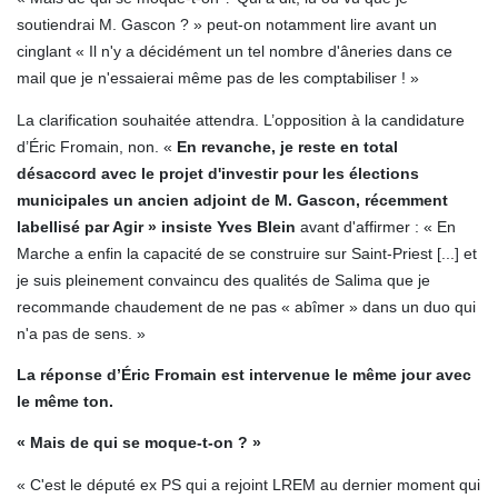
soutiendrai M. Gascon ? » peut-on notamment lire avant un
cinglant « Il n'y a décidément un tel nombre d'âneries dans ce
mail que je n'essaierai même pas de les comptabiliser ! »
La clarification souhaitée attendra.
L’opposition à la candidature
d’Éric Fromain, non. «
En revanche, je reste en total
désaccord avec le projet d'investir pour les élections
municipales un ancien adjoint de M. Gascon, récemment
labellisé par Agir » insiste Yves Blein
avant d'affirmer : « En
Marche a enfin la capacité de se construire sur Saint-Priest [...] et
je suis pleinement convaincu des qualités de Salima que je
recommande chaudement de ne pas « abîmer » dans un duo qui
n'a pas de sens. »
La réponse d’Éric Fromain est intervenue le même jour avec
le même ton.
« Mais de qui se moque-t-on ? »
« C'est le député ex PS qui a rejoint LREM au dernier moment qui