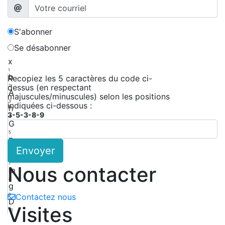
S'abonner
Se désabonner
x
1
b
Recopiez les 5 caractères du code ci-
dessus (en respectant
2
A
majuscules/minuscules) selon les positions
3
indiquées ci-dessous :
h
3-5-3-8-9
4
G
5
p
Envoyer
6
b
7
Nous contacter
m
8
g
9
Contactez nous
D
Visites
10