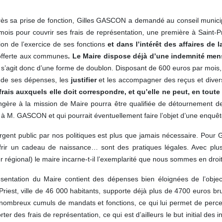
ès sa prise de fonction, Gilles GASCON a demandé au conseil municipa
is pour couvrir ses frais de représentation, une première à Saint-P
ion de l’exercice de ses fonctions
et dans l’intérêt des affaires de
é offerte aux communes
. Le Maire dispose déjà d’une indemnité mens
Il s’agit donc d’une forme de doublon. Disposant de 600 euros par mois
ail de ses dépenses, les
justifier
et les accompagner des reçus et divers
 frais auxquels elle doit correspondre, et qu’elle ne peut, en tout
angère à la mission de Maire pourra être qualifiée de détournement de
é à M. GASCON et qui pourrait éventuellement faire l’objet d’une enquête
argent public par nos politiques est plus que jamais nécessaire. Pour 
ffrir un cadeau de naissance… sont des pratiques légales. Avec pl
er régional) le maire incarne-t-il l’exemplarité que nous sommes en droi
sentation du Maire contient des dépenses bien éloignées de l’objectif
riest, ville de 46 000 habitants, supporte déjà plus de 4700 euros br
nombreux cumuls de mandats et fonctions, ce qui lui permet de percev
 des frais de représentation, ce qui est d’ailleurs le but initial des in