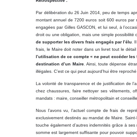
Rétrospective :
Par délibération du 26 Juin 2014, peu de temps apr
montant annuel de 7200 euros soit 600 euros par mo
engagées par Gilles GASCON, et lui seul, à l’occas
droit ou une obligation, mais une simple possibilit
de supporter les divers frais engagés par l’élu
. 
frais, le Maire doit noter dans un livret tout le dét
l’utilisation de ce compte « ne peut excéder les
destination d’un Maire
. Ainsi, toute dépense étr
illégales. C’est ce qui peut aujourd’hui être reproch
La volonté de transparence et de justification de l’
chez chaussures, faire nettoyer ses vêtements, o
mandats : maire, conseiller métropolitain et conseill
Nous l’avons vu, l’actuel compte de frais de repré
exclusivement destinés au mandat de Maire. Saint-P
touche également d’autres indemnités grâce à ses 
somme est largement suffisante pour pouvoir supporter