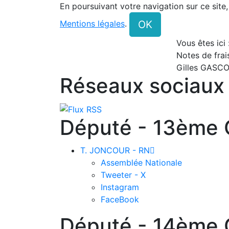
En poursuivant votre navigation sur ce site
OK
Mentions légales
.
Vous êtes ici
Notes de frai
Gilles GASC
Réseaux sociaux
Député - 13ème C
T. JONCOUR - RN

Assemblée Nationale
Tweeter - X
Instagram
FaceBook
Député - 14ème C