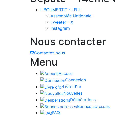
I. BOUMERTIT - LFI

Assemblée Nationale
Tweeter - X
Instagram
Nous contacter
Contactez nous
Menu
Accueil
Connexion
Livre d'or
Nouvelles
Délibérations
Bonnes adresses
FAQ