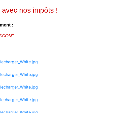
 avec nos impôts !
ement
:
GASCON"