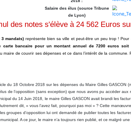
2018 :
Salaire des élus (source Tribune
de Lyon)
ul des notes s'élève à 24 562 Euros su
r 3 mandats)
représente bien sa ville et peut-être un peu trop ! P
ne
carte bancaire pour un montant annuel de 7200 euros soit 
au maire de couvrir ses dépenses et ce dans l’intérêt de la commune.
ticle du 18 Octobre 2018 sur les dépenses du Maire Gilles GASCON (mai
lus de l’opposition (sans exception) que nous avons pu accéder aux n
nicipal du 14 Juin 2018, le maire Gilles GASCON avait brandi les factu
 Autrement dit, « vous l’avez fait, pourquoi pas moi » ? Cette manœuv
 les groupes d’opposition lui ont demandé de publier toutes les factures
nicipal. A ce jour, le maire n’a toujours rien publié, et ce malgré une 