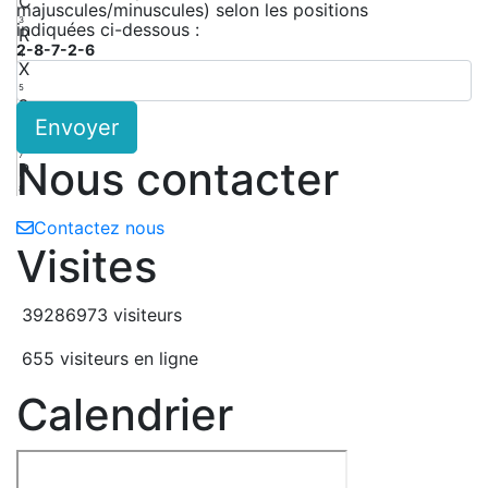
C
majuscules/minuscules) selon les positions
3
indiquées ci-dessous :
R
2-8-7-2-6
4
X
5
a
Envoyer
6
G
7
Nous contacter
P
8
Contactez nous
Visites
39286973 visiteurs
655 visiteurs en ligne
Calendrier