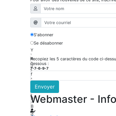
S'abonner
Se désabonner
Y
1
e
Recopiez les 5 caractères du code ci-dessus
dessous :
2
2
7-7-6-9-7
3
f
4
g
Envoyer
5
R
Webmaster - Inf
6
9
7
B
8
d