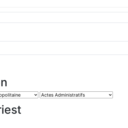
on
iest