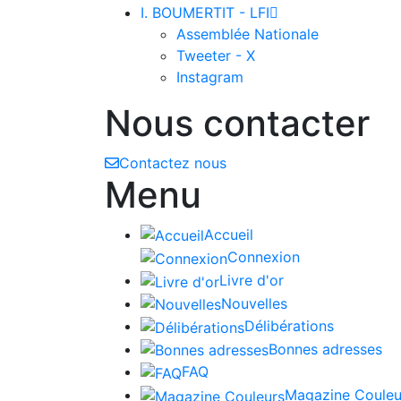
I. BOUMERTIT - LFI

Assemblée Nationale
Tweeter - X
Instagram
Nous contacter
Contactez nous
Menu
Accueil
Connexion
Livre d'or
Nouvelles
Délibérations
Bonnes adresses
FAQ
Magazine Couleu