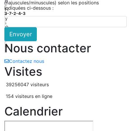
B
majuscules/minuscules) selon les positions
3
indiquées ci-dessous :
H
3-7-2-4-3
4
y
5
C
Envoyer
6
k
7
Nous contacter
e
8
Contactez nous
Visites
39256047 visiteurs
154 visiteurs en ligne
Calendrier