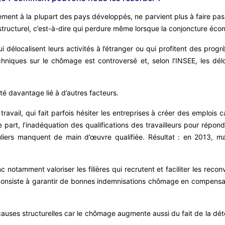
rement à la plupart des pays développés, ne parvient plus à faire p
tructurel, c’est-à-dire qui perdure même lorsque la conjoncture éco
 délocalisent leurs activités à l’étranger ou qui profitent des pro
hniques sur le chômage est controversé et, selon l’INSEE, les dé
té davantage lié à d’autres facteurs.
ravail, qui fait parfois hésiter les entreprises à créer des emplois ca
e part, l’inadéquation des qualifications des travailleurs pour répon
culiers manquent de main d’œuvre qualifiée. Résultat : en 2013
 notamment valoriser les filières qui recrutent et faciliter les recon
i consiste à garantir de bonnes indemnisations chômage en compensati
causes structurelles car le chômage augmente aussi du fait de la dété