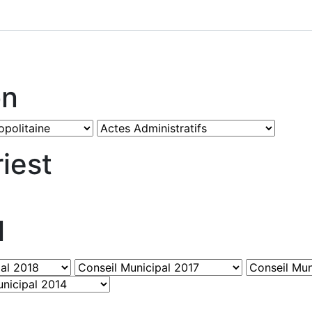
on
iest
l