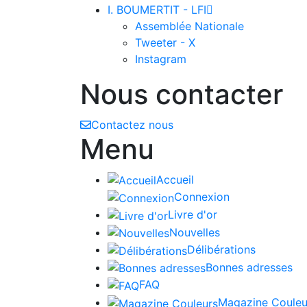
I. BOUMERTIT - LFI

Assemblée Nationale
Tweeter - X
Instagram
Nous contacter
Contactez nous
Menu
Accueil
Connexion
Livre d'or
Nouvelles
Délibérations
Bonnes adresses
FAQ
Magazine Couleu