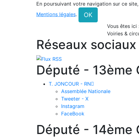
En poursuivant votre navigation sur ce site
OK
Mentions légales
.
Vous êtes ici
Voiries & circ
Réseaux sociaux
Député - 13ème C
T. JONCOUR - RN

Assemblée Nationale
Tweeter - X
Instagram
FaceBook
Député - 14ème C