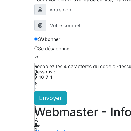
S'abonner
Se désabonner
w
1
g
Recopiez les 4 caractères du code ci-dessus
dessous :
2
5
9-10-7-1
3
6
4
3
Envoyer
5
P
Webmaster - Inf
6
f
7
A
8
x