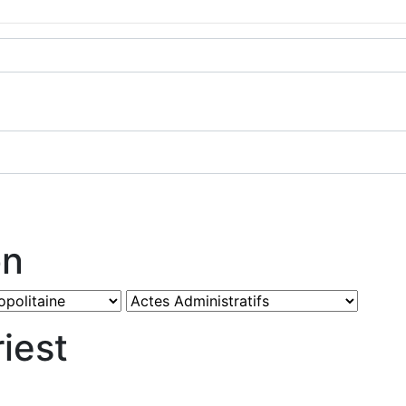
on
iest