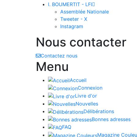
I. BOUMERTIT - LFI

Assemblée Nationale
Tweeter - X
Instagram
Nous contacter
Contactez nous
Menu
Accueil
Connexion
Livre d'or
Nouvelles
Délibérations
Bonnes adresses
FAQ
Magazine Couleu