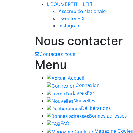
I. BOUMERTIT - LFI

Assemblée Nationale
Tweeter - X
Instagram
Nous contacter
Contactez nous
Menu
Accueil
Connexion
Livre d'or
Nouvelles
Délibérations
Bonnes adresses
FAQ
Magazine Couleu