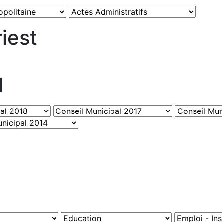
iest
l