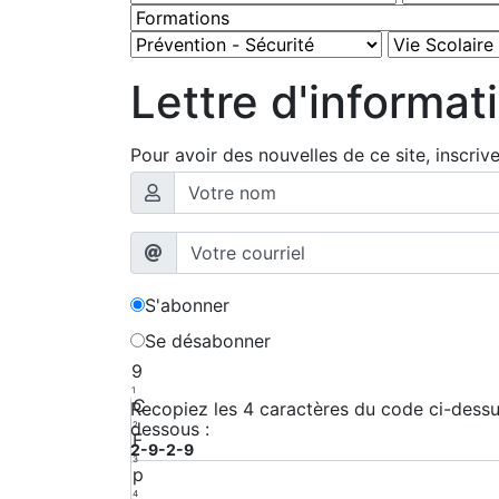
Lettre d'informat
Pour avoir des nouvelles de ce site, inscriv
S'abonner
Se désabonner
9
1
C
Recopiez les 4 caractères du code ci-dessus
dessous :
2
F
2-9-2-9
3
p
4