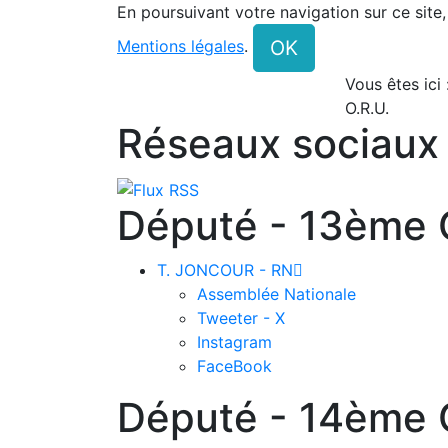
En poursuivant votre navigation sur ce site
OK
Mentions légales
.
Vous êtes ici
O.R.U.
Réseaux sociaux
Député - 13ème C
T. JONCOUR - RN

Assemblée Nationale
Tweeter - X
Instagram
FaceBook
Député - 14ème C