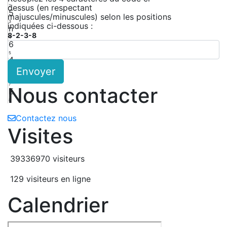
dessus (en respectant
2
5
majuscules/minuscules) selon les positions
3
indiquées ci-dessous :
n
8-2-3-8
4
6
5
4
Envoyer
6
E
7
Nous contacter
E
8
Contactez nous
Visites
39336970 visiteurs
129 visiteurs en ligne
Calendrier