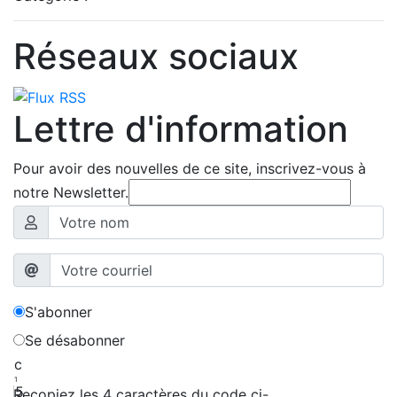
Réseaux sociaux
Lettre d'information
Pour avoir des nouvelles de ce site, inscrivez-vous à
notre Newsletter.
S'abonner
Se désabonner
c
1
5
Recopiez les 4 caractères du code ci-