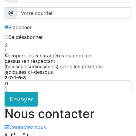
S'abonner
Se désabonner
2
1
C
Recopiez les 5 caractères du code ci-
dessus (en respectant
2
E
majuscules/minuscules) selon les positions
3
indiquées ci-dessous :
3
2-7-1-6-8
4
n
5
6
Envoyer
6
k
7
Nous contacter
T
8
Contactez nous