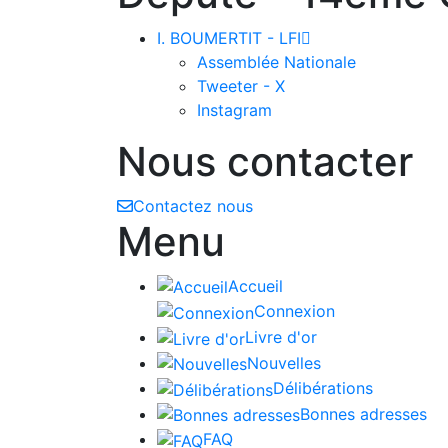
I. BOUMERTIT - LFI

Assemblée Nationale
Tweeter - X
Instagram
Nous contacter
Contactez nous
Menu
Accueil
Connexion
Livre d'or
Nouvelles
Délibérations
Bonnes adresses
FAQ