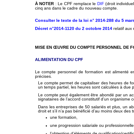
À NOTER
: Le CPF remplace le
DIF
(droit individue
cinq ans dans le cadre du nouveau compte.
Consulter le texte de la loi
n° 2014-288 du 5 mar
Décret n°2014-1120 du 2 octobre 2014
relatif aux
MISE EN ŒUVRE DU COMPTE PERSONNEL DE F
ALIMENTATION DU CPF
Le compte personnel de formation est alimenté e
précises.
Le compte permet de capitaliser des heures de for
un temps partiel, les heures sont calculées à due p
Le compte peut également être abondé par un acco
signataires de l’accord constitutif d’un organisme 
Dans les entreprises de 50 salariés et plus, un a
droit et s’il n’a pas bénéficié d’au moins deux des t
une formation,
une progression salariale ou professionnelle
l’obtention d’éléments de qualification/certif