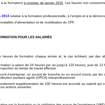
l à la formation)
à compter de janvier 2015
. Les heures non consommée
s 2014
relative à la formation professionnelle, à l'emploi et à la démocr
 modalités d’alimentation et de mobilisation du CPF
.
ORMATION POUR LES SALARIÉS
n heures de formation chaque année et, le cas échéant, par des 
mation à raison de 24 heures par an jusqu’à 120 heures, puis de 12 he
roportion du temps de travail effectué.
rd d’entreprise, un accord de branche ou un accord conclu par les or
collecteur paritaire agréé (OPCA) interprofessionnel.
bondement supplémentaire de 100 heures est accordé au salarié qui n’a
rois actions suivantes :
,
ication par la formation ou la validation des acquis de l’expérience (VAE)