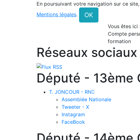
En poursuivant votre navigation sur ce site
OK
Mentions légales
.
Vous êtes ici
Compte pers
formation
Réseaux sociaux
Député - 13ème C
T. JONCOUR - RN

Assemblée Nationale
Tweeter - X
Instagram
FaceBook
Député - 14ème C