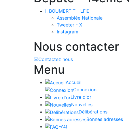
I. BOUMERTIT - LFI

Assemblée Nationale
Tweeter - X
Instagram
Nous contacter
Contactez nous
Menu
Accueil
Connexion
Livre d'or
Nouvelles
Délibérations
Bonnes adresses
FAQ