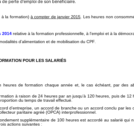
 de perte d'emploi de son bénéficiaire.
l à la formation)
à compter de janvier 2015
. Les heures non consommée
s 2014
relative à la formation professionnelle, à l'emploi et à la démocr
 modalités d’alimentation et de mobilisation du CPF
.
ORMATION POUR LES SALARIÉS
n heures de formation chaque année et, le cas échéant, par des 
mation à raison de 24 heures par an jusqu’à 120 heures, puis de 12 he
roportion du temps de travail effectué.
rd d’entreprise, un accord de branche ou un accord conclu par les or
collecteur paritaire agréé (OPCA) interprofessionnel.
bondement supplémentaire de 100 heures est accordé au salarié qui n’a
rois actions suivantes :