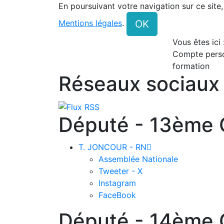
En poursuivant votre navigation sur ce site
OK
Mentions légales
.
Vous êtes ici
Compte pers
formation
Réseaux sociaux
Député - 13ème C
T. JONCOUR - RN

Assemblée Nationale
Tweeter - X
Instagram
FaceBook
Député - 14ème C