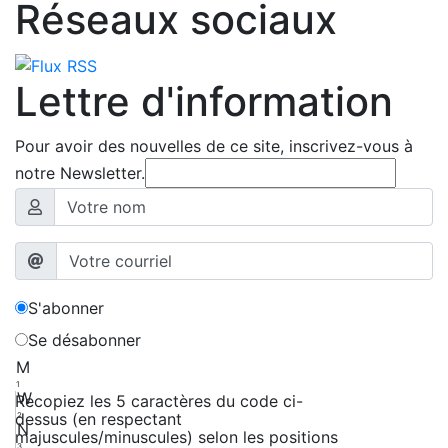
Réseaux sociaux
Lettre d'information
Pour avoir des nouvelles de ce site, inscrivez-vous à
notre Newsletter.
S'abonner
Se désabonner
M
1
W
Recopiez les 5 caractères du code ci-
dessus (en respectant
2
N
majuscules/minuscules) selon les positions
3