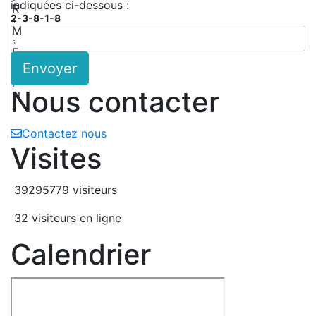
indiquées ci-dessous :
R
2-3-8-1-8
4
M
5
F
Envoyer
6
M
7
Nous contacter
N
8
Contactez nous
Visites
39295779 visiteurs
32 visiteurs en ligne
Calendrier