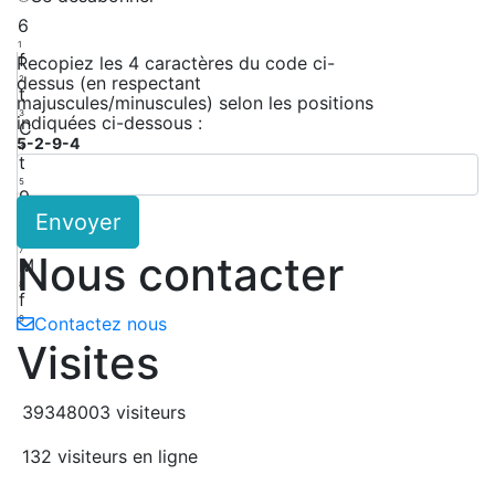
6
1
f
Recopiez les 4 caractères du code ci-
dessus (en respectant
2
t
majuscules/minuscules) selon les positions
3
indiquées ci-dessous :
C
5-2-9-4
4
t
5
9
Envoyer
6
e
7
Nous contacter
M
8
f
9
Contactez nous
Visites
39348003 visiteurs
132 visiteurs en ligne