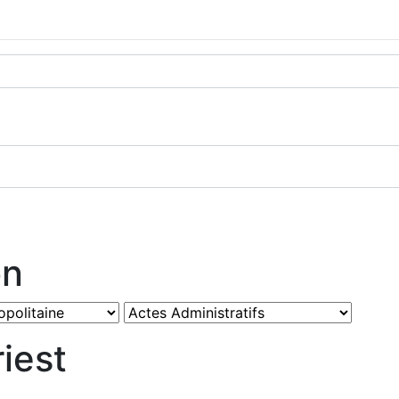
on
iest