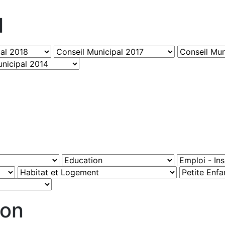
l
ion