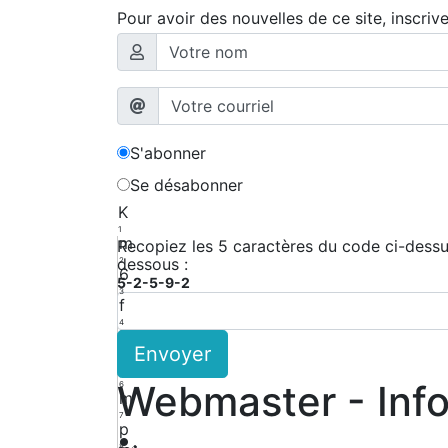
Pour avoir des nouvelles de ce site, inscriv
S'abonner
Se désabonner
K
1
m
Recopiez les 5 caractères du code ci-dessus
dessous :
2
6
5-2-5-9-2
3
f
4
D
Envoyer
5
B
Webmaster - Inf
6
m
7
p
8