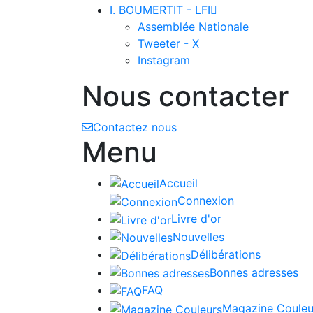
I. BOUMERTIT - LFI

Assemblée Nationale
Tweeter - X
Instagram
Nous contacter
Contactez nous
Menu
Accueil
Connexion
Livre d'or
Nouvelles
Délibérations
Bonnes adresses
FAQ
Magazine Couleu