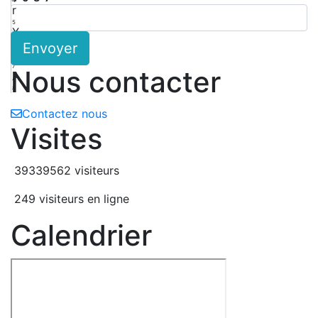
4
r
5
X
Envoyer
6
G
7
Nous contacter
A
8
Contactez nous
Visites
39339562 visiteurs
249 visiteurs en ligne
Calendrier