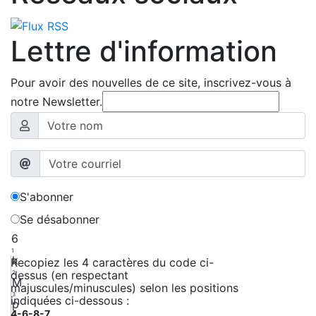
Lettre d'information
Pour avoir des nouvelles de ce site, inscrivez-vous à
notre Newsletter.
S'abonner
Se désabonner
6
1
k
Recopiez les 4 caractères du code ci-
dessus (en respectant
2
M
majuscules/minuscules) selon les positions
3
indiquées ci-dessous :
p
4-6-8-7