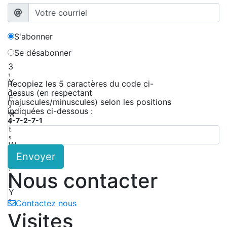
S'abonner
Se désabonner
3
1
Y
Recopiez les 5 caractères du code ci-
dessus (en respectant
2
F
majuscules/minuscules) selon les positions
3
indiquées ci-dessous :
w
4-7-2-7-1
4
t
5
W
Envoyer
6
3
7
Nous contacter
t
8
Y
9
Contactez nous
Visites