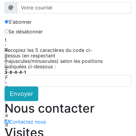
S'abonner
Se désabonner
t
1
z
Recopiez les 5 caractères du code ci-
dessus (en respectant
2
t
majuscules/minuscules) selon les positions
3
indiquées ci-dessous :
z
3-8-4-4-1
4
F
5
z
Envoyer
6
d
7
Nous contacter
r
8
a
9
Contactez nous
a
Visites
10