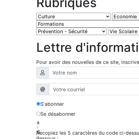
Rubriques
Lettre d'informat
Pour avoir des nouvelles de ce site, inscriv
S'abonner
Se désabonner
a
1
6
Recopiez les 5 caractères du code ci-dessus
dessous :
2