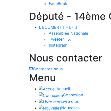
FaceBook
Député - 14ème C
I. BOUMERTIT - LFI

Assemblée Nationale
Tweeter - X
Instagram
Nous contacter
Contactez nous
Menu
Accueil
Connexion
Livre d'or
Nouvelles