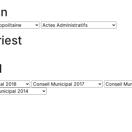
on
iest
l