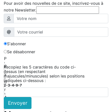
Pour avoir des nouvelles de ce site, inscrivez-vous à
notre Newsletter.
S'abonner
Se désabonner
P
1
P
Recopiez les 5 caractères du code ci-
dessus (en respectant
2
y
majuscules/minuscules) selon les positions
3
indiquées ci-dessous :
d
2-3-4-9-7
4
r
5
A
Envoyer
6
K
7