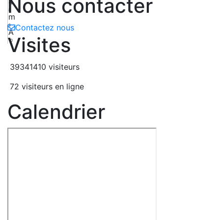
Nous contacter
4
8
m
9
Contactez nous
A
Visites
10
39341410 visiteurs
72 visiteurs en ligne
Calendrier