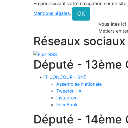
En poursuivant votre navigation sur ce site
OK
Mentions légales
.
Vous êtes ici
Métiers en te
Réseaux sociaux
Député - 13ème C
T. JONCOUR - RN

Assemblée Nationale
Tweeter - X
Instagram
FaceBook
Député - 14ème C