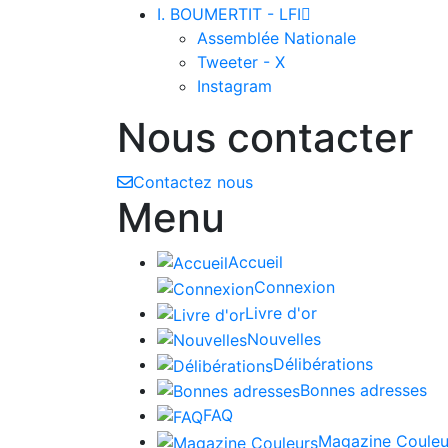
I. BOUMERTIT - LFI

Assemblée Nationale
Tweeter - X
Instagram
Nous contacter
Contactez nous
Menu
Accueil
Connexion
Livre d'or
Nouvelles
Délibérations
Bonnes adresses
FAQ
Magazine Couleu