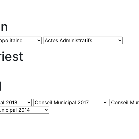
on
iest
l