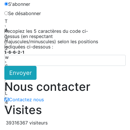
S'abonner
Se désabonner
T
1
A
Recopiez les 5 caractères du code ci-
dessus (en respectant
2
d
majuscules/minuscules) selon les positions
3
indiquées ci-dessous :
2
1-6-6-2-1
4
w
5
6
Envoyer
6
H
7
Nous contacter
2
8
L
9
Contactez nous
4
Visites
10
39316367 visiteurs