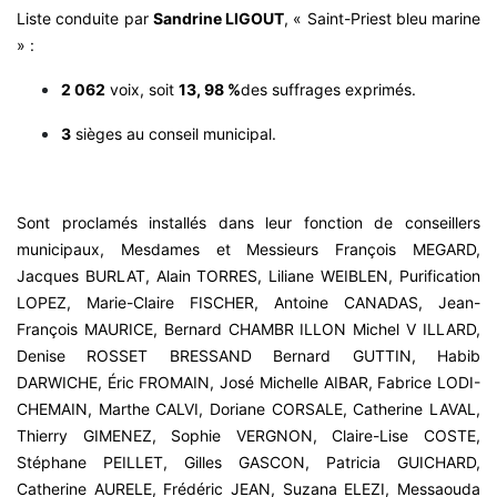
Liste conduite par
Sandrine LIGOUT
, « Saint-Priest bleu marine
» :
2 062
voix, soit
13, 98 %
des suffrages exprimés.
3
sièges au conseil municipal.
Sont proclamés installés dans leur fonction de conseillers
municipaux, Mesdames et Messieurs François MEGARD,
Jacques BURLAT, Alain TORRES, Liliane WEIBLEN, Purification
LOPEZ, Marie-Claire FISCHER, Antoine CANADAS, Jean-
François MAURICE, Bernard CHAMBR ILLON Michel V ILLARD,
Denise ROSSET BRESSAND Bernard GUTTIN, Habib
DARWICHE, Éric FROMAIN, José Michelle AIBAR, Fabrice LODI-
CHEMAIN, Marthe CALVI, Doriane CORSALE, Catherine LAVAL,
Thierry GIMENEZ, Sophie VERGNON, Claire-Lise COSTE,
Stéphane PEILLET, Gilles GASCON, Patricia GUICHARD,
Catherine AURELE, Frédéric JEAN, Suzana ELEZI, Messaouda