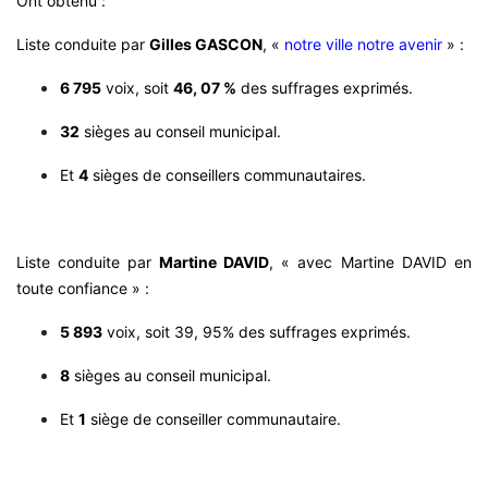
Ont obtenu :
Liste conduite par
Gilles GASCON
, «
notre ville notre avenir
» :
6 795
voix, soit
46, 07 %
des suffrages exprimés.
32
sièges au conseil municipal.
Et
4
sièges de conseillers communautaires.
Liste conduite par
Martine DAVID
, « avec Martine DAVID en
toute confiance » :
5 893
voix, soit 39, 95% des suffrages exprimés.
8
sièges au conseil municipal.
Et
1
siège de conseiller communautaire.