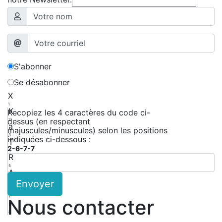
S'abonner
Se désabonner
X
1
K
Recopiez les 4 caractères du code ci-
dessus (en respectant
2
a
majuscules/minuscules) selon les positions
3
indiquées ci-dessous :
T
2-6-7-7
4
R
5
A
Envoyer
6
y
7
Nous contacter
r
8