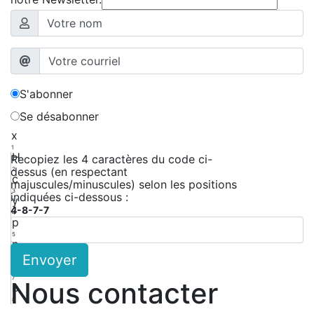
S'abonner
Se désabonner
x
1
H
Recopiez les 4 caractères du code ci-
dessus (en respectant
2
c
majuscules/minuscules) selon les positions
3
indiquées ci-dessous :
y
4-8-7-7
4
p
5
n
Envoyer
6
p
7
Nous contacter
b
8