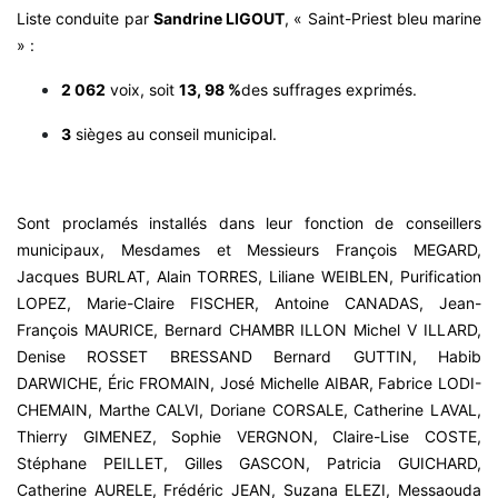
Liste conduite par
Sandrine LIGOUT
, « Saint-Priest bleu marine
» :
2 062
voix, soit
13, 98 %
des suffrages exprimés.
3
sièges au conseil municipal.
Sont proclamés installés dans leur fonction de conseillers
municipaux, Mesdames et Messieurs François MEGARD,
Jacques BURLAT, Alain TORRES, Liliane WEIBLEN, Purification
LOPEZ, Marie-Claire FISCHER, Antoine CANADAS, Jean-
François MAURICE, Bernard CHAMBR ILLON Michel V ILLARD,
Denise ROSSET BRESSAND Bernard GUTTIN, Habib
DARWICHE, Éric FROMAIN, José Michelle AIBAR, Fabrice LODI-
CHEMAIN, Marthe CALVI, Doriane CORSALE, Catherine LAVAL,
Thierry GIMENEZ, Sophie VERGNON, Claire-Lise COSTE,
Stéphane PEILLET, Gilles GASCON, Patricia GUICHARD,
Catherine AURELE, Frédéric JEAN, Suzana ELEZI, Messaouda