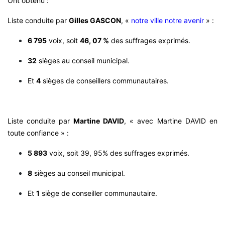
Ont obtenu :
Liste conduite par
Gilles GASCON
, «
notre ville notre avenir
» :
6 795
voix, soit
46, 07 %
des suffrages exprimés.
32
sièges au conseil municipal.
Et
4
sièges de conseillers communautaires.
Liste conduite par
Martine DAVID
, « avec Martine DAVID en
toute confiance » :
5 893
voix, soit 39, 95% des suffrages exprimés.
8
sièges au conseil municipal.
Et
1
siège de conseiller communautaire.