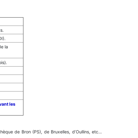
s.
I).
e la
is).
vant les
thèque de Bron (PS), de Bruxelles, d’Oullins, etc…