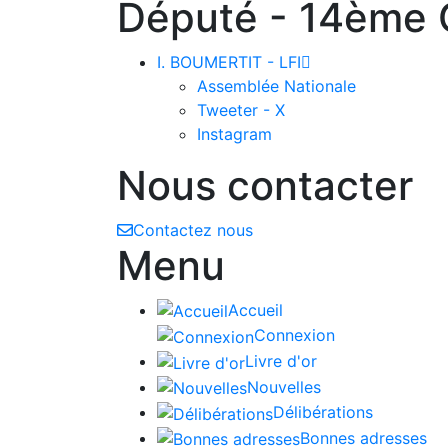
Député - 14ème C
I. BOUMERTIT - LFI

Assemblée Nationale
Tweeter - X
Instagram
Nous contacter
Contactez nous
Menu
Accueil
Connexion
Livre d'or
Nouvelles
Délibérations
Bonnes adresses