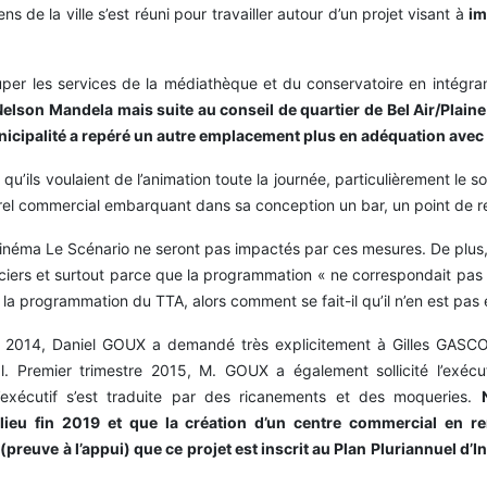
ns de la ville s’est réuni pour travailler autour d’un projet visant à
im
grouper les services de la médiathèque et du conservatoire en intég
 Nelson Mandela mais suite au conseil de quartier de Bel Air/Plaine
municipalité a repéré un autre emplacement plus en adéquation avec 
it qu’ils voulaient de l’animation toute la journée, particulièrement l
rel commercial embarquant dans sa conception un bar, un point de r
inéma Le Scénario ne seront pas impactés par ces mesures. De plus, l
nciers et surtout parce que la programmation « ne correspondait pas 
 de la programmation du TTA, alors comment se fait-il qu’il n’en est p
2014, Daniel GOUX a demandé très explicitement à Gilles GASCON 
Premier trimestre 2015, M. GOUX a également sollicité l’exécutif
exécutif s’est traduite par des ricanements et des moqueries.
en lieu fin 2019 et que la création d’un centre commercial en 
preuve à l’appui) que ce projet est inscrit au Plan Pluriannuel d’