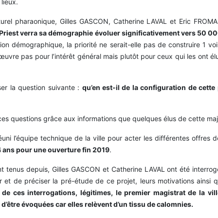
lieux.
ulturel pharaonique, Gilles GASCON, Catherine LAVAL et Eric FROMA
Priest verra sa démographie évoluer significativement vers 50 000
on démographique, la priorité ne serait-elle pas de construire 1 vo
’œuvre pas pour l’intérêt général mais plutôt pour ceux qui les ont 
r la question suivante :
qu’en est-il de la configuration de cette
es questions grâce aux informations que quelques élus de cette maj
 l’équipe technique de la ville pour acter les différentes offres de
 4 ans pour une ouverture fin 2019
.
nt tenus depuis, Gilles GASCON et Catherine LAVAL ont été interrog
et de préciser la pré-étude de ce projet, leurs motivations ainsi qu
de ces interrogations, légitimes, le premier magistrat de la vi
 d’être évoquées car elles relèvent d’un tissu de calomnies.