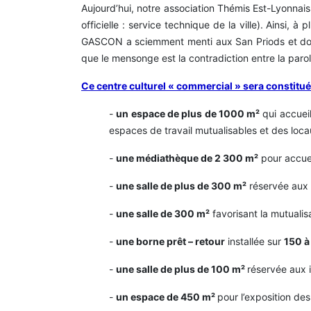
Aujourd’hui, notre association Thémis Est-Lyonnais
officielle : service technique de la ville). Ainsi
GASCON a sciemment menti aux San Priods et donc 
que le mensonge est la contradiction entre la parol
Ce centre culturel « commercial » sera constitué 
-
un espace de plus de 1000 m²
qui accueil
espaces de travail mutualisables et des loca
-
une médiathèque de 2 300 m²
pour accuei
-
une salle de plus de 300 m²
réservée aux l
-
une salle de 300 m²
favorisant la mutualis
-
une borne prêt – retour
installée sur
150 à
-
une salle de plus de 100 m²
réservée aux 
-
un espace de 450 m²
pour l’exposition de