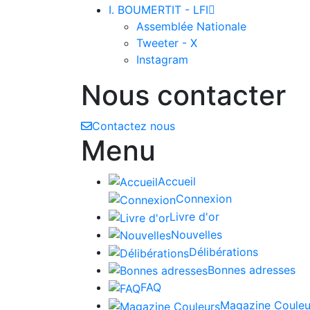
I. BOUMERTIT - LFI

Assemblée Nationale
Tweeter - X
Instagram
Nous contacter
Contactez nous
Menu
Accueil
Connexion
Livre d'or
Nouvelles
Délibérations
Bonnes adresses
FAQ
Magazine Couleu