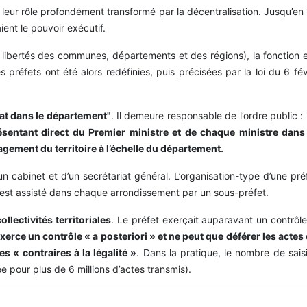
 leur rôle profondément transformé par la décentralisation. Jusqu’en 1
ient le pouvoir exécutif.
t libertés des communes, départements et des régions), la fonction 
es préfets ont été alors redéfinies, puis précisées par la loi du 6 f
État dans le département"
. Il demeure responsable de l’ordre public : 
présentant direct du Premier ministre et de chaque ministre dan
ment du territoire à l’échelle du département.
d’un cabinet et d’un secrétariat général. L’organisation-type d’une pr
et est assisté dans chaque arrondissement par un sous-préfet.
llectivités territoriales
. Le préfet exerçait auparavant un contrôle 
 exerce un contrôle « a posteriori » et ne peut que déférer les acte
es « contraires à la légalité »
. Dans la pratique, le nombre de saisi
 pour plus de 6 millions d’actes transmis).