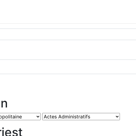
on
iest