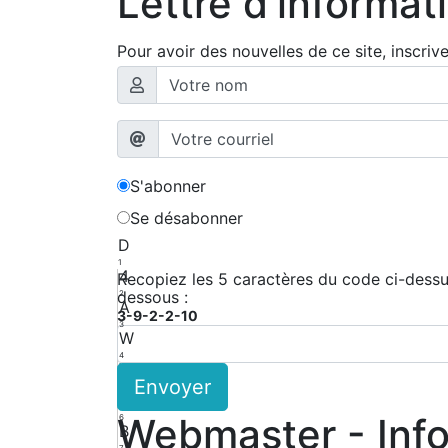
Lettre d'informat
Pour avoir des nouvelles de ce site, inscriv
S'abonner
Se désabonner
D
1
4
Recopiez les 5 caractères du code ci-dessus
dessous :
2
A
3-9-2-2-10
3
W
4
W
Envoyer
5
3
Webmaster - Inf
6
B