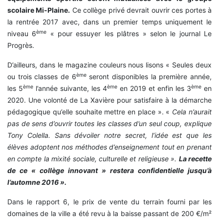
scolaire Mi-Plaine.
Ce collège privé devrait ouvrir ces portes à
la rentrée 2017 avec, dans un premier temps uniquement le
ème
niveau 6
« pour essuyer les plâtres » selon le journal Le
Progrès.
D’ailleurs, dans le magazine couleurs nous lisons « Seules deux
ème
ou trois classes de 6
seront disponibles la première année,
ème
ème
ème
les 5
l’année suivante, les 4
en 2019 et enfin les 3
en
2020. Une volonté de La Xavière pour satisfaire à la démarche
pédagogique qu’elle souhaite mettre en place ». «
Cela n’aurait
pas de sens d’ouvrir toutes les classes d’un seul coup, explique
Tony Colella. Sans dévoiler notre secret, l’idée est que les
élèves adoptent nos méthodes d’enseignement
tout en prenant
en compte la mixité sociale, culturelle et religieuse ».
La recette
de ce « collège innovant » restera confidentielle jusqu’à
l’automne 2016 ».
Dans le rapport 6, le prix de vente du terrain fourni par les
domaines de la ville a été revu à la baisse passant de 200 €/m²