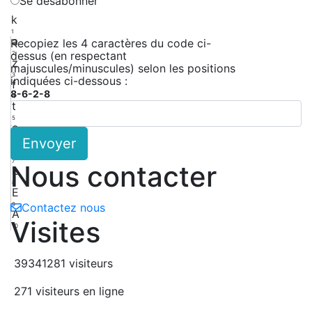
Se désabonner
k
1
a
Recopiez les 4 caractères du code ci-
dessus (en respectant
2
z
majuscules/minuscules) selon les positions
3
indiquées ci-dessous :
f
8-6-2-8
4
t
5
e
Envoyer
6
H
7
Nous contacter
L
8
E
9
Contactez nous
A
Visites
10
39341281 visiteurs
271 visiteurs en ligne