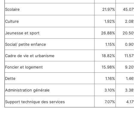
Scolaire
21.97%
45.0
Culture
1.92%
2.0
Jeunesse et sport
26.88%
20.5
Social/ petite enfance
1.15%
0.9
Cadre de vie et urbanisme
18.82%
11.5
Foncier et logement
15.98%
9.2
Dette
1.16%
1.4
Administration générale
3.10%
3.3
Support technique des services
7.07%
4.1