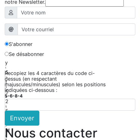
notre Newsletter.
S'abonner
Se désabonner
y
1
5
Recopiez les 4 caractères du code ci-
dessus (en respectant
2
t
majuscules/minuscules) selon les positions
3
indiquées ci-dessous :
5
5-6-8-4
4
2
5
5
Envoyer
6
x
7
Nous contacter
M
8
t