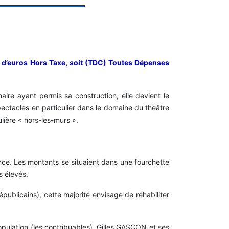
s d’euros Hors Taxe, soit (TDC) Toutes Dépenses
ire ayant permis sa construction, elle devient le
pectacles en particulier dans le domaine du théâtre
lière « hors-les-murs ».
nce. Les montants se situaient dans une fourchette
s élevés.
publicains), cette majorité envisage de réhabiliter
pulation (les contribuables), Gilles GASCON et ses