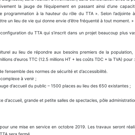
cativement la jauge de l’équipement en passant ainsi d’une capac
ne programmation à la hauteur du rôle du TTA ». Selon l’adjointe 
tre un lieu de vie qui donne envie d’être fréquenté à tout moment. »
reconfiguration du TTA qui s’inscrit dans un projet beaucoup plus va
ulturel au lieu de répondre aux besoins premiers de la population
lions d’euros TTC (12.5 millions HT + les coûts TDC + la TVA) pour :
e l’ensemble des normes de sécurité et d’accessibilité.
complexe à venir ;
auge d’accueil du public – 1500 places au lieu des 650 existantes ;
ce d’accueil, grande et petite salles de spectacles, pôle administra
 pour une mise en service en octobre 2019. Les travaux seront réali
 TTA sera fermé.