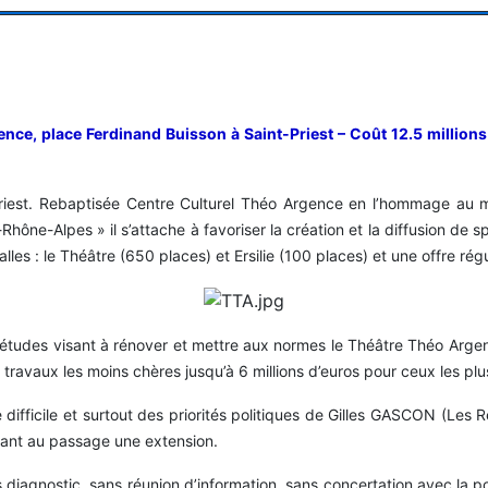
ence, place Ferdinand Buisson à Saint-Priest – Coût 12.5 million
iest. Rebaptisée Centre Culturel Théo Argence en l’hommage au ma
ône-Alpes » il s’attache à favoriser la création et la diffusion de s
s : le Théâtre (650 places) et Ersilie (100 places) et une offre régu
rs études visant à rénover et mettre aux normes le Théâtre Théo Arge
s travaux les moins chères jusqu’à 6 millions d’euros pour ceux les plu
fficile et surtout des priorités politiques de Gilles GASCON (Les Ré
rant au passage une extension.
diagnostic, sans réunion d’information, sans concertation avec la po