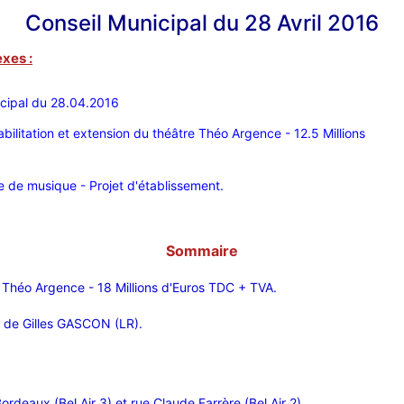
Conseil Municipal du 28 Avril 2016
exes :
cipal du 28.04.201
6
abilitation et extension du théâtre Théo Argence - 12.5 Millions
e de musique - Projet d'établissement.
Sommaire
e Théo Argence - 18 Millions d'Euros TDC + TVA.
e de Gilles GASCON (LR).
ordeaux (Bel Air 3) et rue Claude Farrère (Bel Air 2).