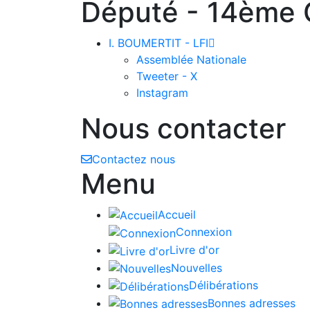
Député - 14ème C
I. BOUMERTIT - LFI

Assemblée Nationale
Tweeter - X
Instagram
Nous contacter
Contactez nous
Menu
Accueil
Connexion
Livre d'or
Nouvelles
Délibérations
Bonnes adresses