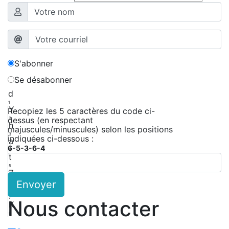
S'abonner
Se désabonner
d
1
Y
Recopiez les 5 caractères du code ci-
dessus (en respectant
2
h
majuscules/minuscules) selon les positions
3
indiquées ci-dessous :
a
6-5-3-6-4
4
t
5
Z
Envoyer
6
Z
7
Nous contacter
K
8