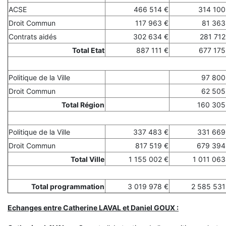
ACSE
466 514 €
314 100
Droit Commun
117 963 €
81 363
Contrats aidés
302 634 €
281 712
Total Etat
887 111 €
677 175
Politique de la Ville
97 800
Droit Commun
62 505
Total Région
160 305
Politique de la Ville
337 483 €
331 669
Droit Commun
817 519 €
679 394
Total Ville
1 155 002 €
1 011 063
Total programmation
3 019 978 €
2 585 531
Echanges entre Catherine LAVAL et Daniel GOUX :