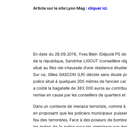
Article sur le site Lyon Mag :
cliquer ici.
En date du 29.09.2016, Yves Blein (Député PS de 
de la république, Sandrine LIGOUT (conseillère rég
situé au Rez-de-chaussée d’une résidence étudiant
Sur ce, Gilles GASCON (LR) décide sans étude préa
police situé à quelques 200 mètres de l’ancien car
a coûté la bagatelle de 383 000 euros au contribua
remise en cause par les conseillers de quartiers et 
Dans un contexte de menace terroriste, comme à 
en proposant que les policiers municipaux puisse
feu des terroristes. Face à des poseurs de bombes,
les motos de la police pour les remplacer par des