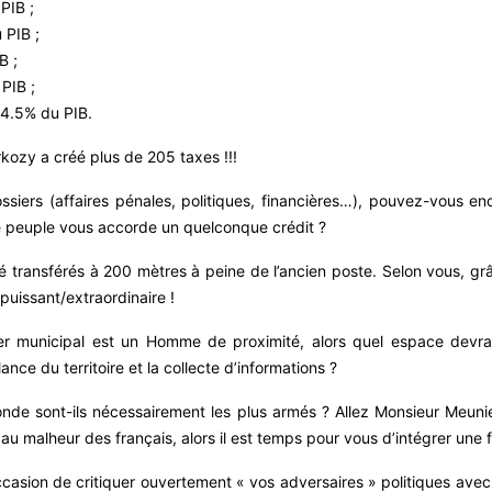
PIB ;
 PIB ;
B ;
 PIB ;
 84.5% du PIB.
kozy a créé plus de 205 taxes !!!
iers (affaires pénales, politiques, financières…), pouvez-vous enco
 peuple vous accorde un quelconque crédit ?
é transférés à 200 mètres à peine de l’ancien poste. Selon vous, grâce 
 puissant/extraordinaire !
ier municipal est un Homme de proximité, alors quel espace devra
ance du territoire et la collecte d’informations ?
de sont-ils nécessairement les plus armés ? Allez Monsieur Meunie
t au malheur des français, alors il est temps pour vous d’intégrer une 
casion de critiquer ouvertement « vos adversaires » politiques avec