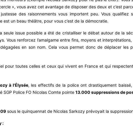
cercle », vous avez cet avantage de disposer des deux et c’est parc
la justesse des raisonnements vous importent peu. Vous qualifie
ue est un beau théâtre, pour vous c’est de la démocratie.
a seule issue possible a été de cristalliser le débat autour de la 
ays. Vous renforcez l’amalgame entre fins, moyens et interprétations
s dégagées en son nom. Cela vous permet donc de déplacer les pr
tiel pour toutes celles et ceux qui vivent en France et qui respect
ozy à l'Élysée
, les effectifs de la police ont drastiquement baiss
ité SGP Police FO Nicolas Comte pointe
13.000 suppressions de po
009
sous le quinquennat de Nicolas Sarkozy prévoyait la suppressio
 :