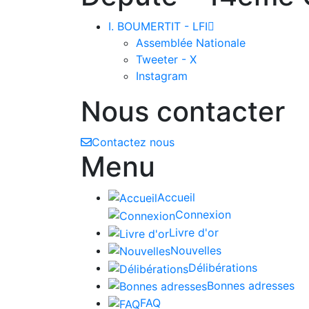
I. BOUMERTIT - LFI

Assemblée Nationale
Tweeter - X
Instagram
Nous contacter
Contactez nous
Menu
Accueil
Connexion
Livre d'or
Nouvelles
Délibérations
Bonnes adresses
FAQ