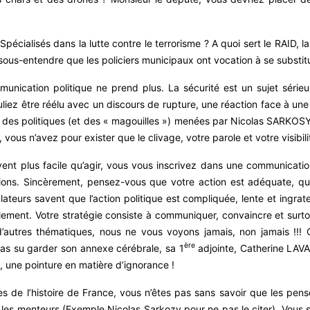
Spécialisés dans la lutte contre le terrorisme ? A quoi sert le RAID, 
sous-entendre que les policiers municipaux ont vocation à se substitu
nication politique ne prend plus. La sécurité est un sujet sérieux, 
iez être réélu avec un discours de rupture, une réaction face à un
des politiques (et des « magouilles ») menées par Nicolas SARKOSY lor
vous n’avez pour exister que le clivage, votre parole et votre visibil
uvent plus facile qu’agir, vous vous inscrivez dans une communicati
ciations. Sincèrement, pensez-vous que votre action est adéquate, q
ateurs savent que l’action politique est compliquée, lente et ingra
éellement. Votre stratégie consiste à communiquer, convaincre et sur
r d’autres thématiques, nous ne vous voyons jamais, non jamais !
ère
as su garder son annexe cérébrale, sa 1
adjointe, Catherine LAVAL
une pointure en matière d’ignorance !
de l’histoire de France, vous n’êtes pas sans savoir que les penseu
 les menteurs (Exemple Nicolas Sarkozy pour ne pas le citer). Vo