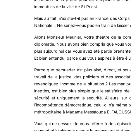
immeubles de la ville de St Priest.
Mais au fait, n’existe-t-il pas en France des Corps 
Nationale… Ne seriez-vous pas en train de laisser 
Allons Monsieur Meunier, votre théâtre de la commu
diplomatie. Nous avons bien compris que vous voul
plus aujourd’hui car vous avez été partie prenante 
Et bien entendu, parce que vous aspirez à être élu, 
Parce que persuader est plus aisé, direct, et so
travail de la justice, des policiers et des asso
revendiquez l’homme de la situation ? Les manipul
inepties, est bien plus simple que le satisfaire r
sécurité et uniquement la sécurité. Ailleurs, su
l’incompétence démocratique, celui-ci n’a même p
métropolitaine à Madame Messaouda El FALOUSSI, 
Vous qui ne cessez de vous référer à des épisodes 
souvent été tolérants envers le mensonge et donc