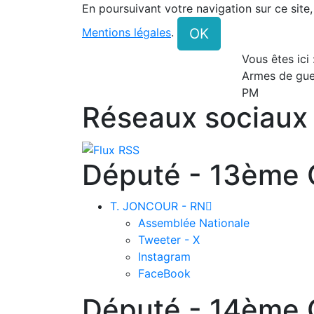
En poursuivant votre navigation sur ce site
OK
Mentions légales
.
Vous êtes ici
Armes de gue
PM
Réseaux sociaux
Député - 13ème C
T. JONCOUR - RN

Assemblée Nationale
Tweeter - X
Instagram
FaceBook
Député - 14ème C