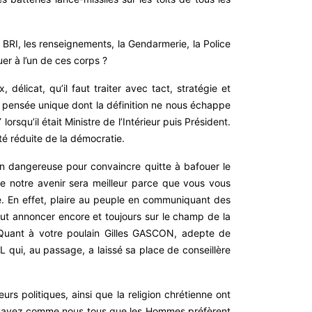
la BRI, les renseignements, la Gendarmerie, la Police
er à l’un de ces corps ?
délicat, qu’il faut traiter avec tact, stratégie et
e pensée unique dont la définition ne nous échappe
squ’il était Ministre de l’Intérieur puis Président.
ité réduite de la démocratie.
on dangereuse pour convaincre quitte à bafouer le
ue notre avenir sera meilleur parce que vous vous
te. En effet, plaire au peuple en communiquant des
tout annoncer encore et toujours sur le champ de la
!! Quant à votre poulain Gilles GASCON, adepte de
 qui, au passage, a laissé sa place de conseillère
rs politiques, ainsi que la religion chrétienne ont
us savez comme nous tous que les Hommes préfèrent