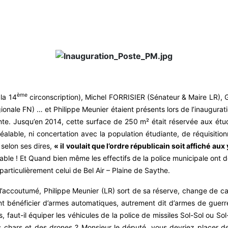
ème
la 14
circonscription), Michel FORRISIER (Sénateur & Maire LR), G
ionale FN) … et Philippe Meunier étaient présents lors de l’inaugura
e. Jusqu’en 2014, cette surface de 250 m² était réservée aux étudi
lable, ni concertation avec la population étudiante, de réquisitio
 selon ses dires,
« il voulait que l’ordre républicain soit affiché aux
ble ! Et Quand bien même les effectifs de la police municipale ont d
particulièrement celui de Bel Air – Plaine de Saythe.
l’accoutumé, Philippe Meunier (LR) sort de sa réserve, change de
nt bénéficier d’armes automatiques, autrement dit d’armes de guerre
 faut-il équiper les véhicules de la police de missiles Sol-Sol ou Sol
 chars et des drones ? Monsieur le député, vous devriez placer des 