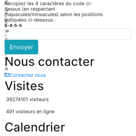
C
Recopiez les 4 caractères du code ci-
dessus (en respectant
2
Z
majuscules/minuscules) selon les positions
3
indiquées ci-dessous :
E
5-4-5-5
4
w
5
F
Envoyer
6
5
7
Nous contacter
P
8
e
9
Contactez nous
Visites
39274101 visiteurs
491 visiteurs en ligne
Calendrier