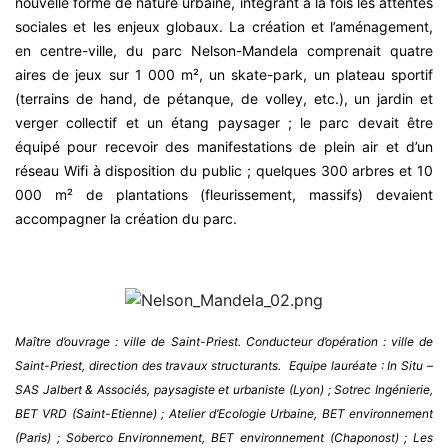
nouvelle forme de nature urbaine, intégrant à la fois les attentes
sociales et les enjeux globaux. La création et l’aménagement,
en centre-ville, du parc Nelson-Mandela comprenait quatre
aires de jeux sur 1 000 m², un skate-park, un plateau sportif
(terrains de hand, de pétanque, de volley, etc.), un jardin et
verger collectif et un étang paysager ; le parc devait être
équipé pour recevoir des manifestations de plein air et d’un
réseau Wifi à disposition du public ; quelques 300 arbres et 10
000 m² de plantations (fleurissement, massifs) devaient
accompagner la création du parc.
Maître d’ouvrage : ville de Saint-Priest. Conducteur d’opération : ville de
Saint-Priest, direction des travaux structurants. Equipe lauréate : In Situ –
SAS Jalbert & Associés, paysagiste et urbaniste (Lyon) ; Sotrec Ingénierie,
BET VRD (Saint-Etienne) ; Atelier d’Ecologie Urbaine, BET environnement
(Paris) ; Soberco Environnement, BET environnement (Chaponost) ; Les