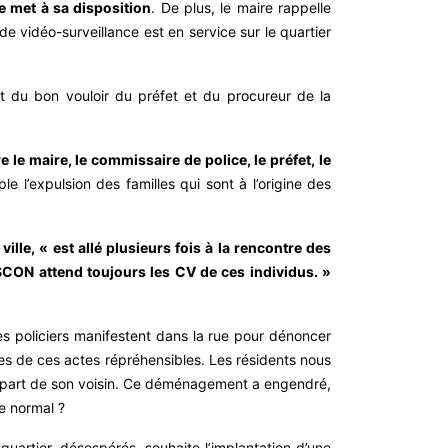
e met à sa disposition
. De plus, le maire rappelle
e vidéo-surveillance est en service sur le quartier
it du bon vouloir du préfet et du procureur de la
 le maire, le commissaire de police, le préfet, le
 l’expulsion des familles qui sont à l’origine des
lle, « est allé plusieurs fois à la rencontre des
ASCON attend toujours les CV de ces individus. »
es policiers manifestent dans la rue pour dénoncer
les de ces actes répréhensibles. Les résidents nous
a part de son voisin. Ce déménagement a engendré,
e normal ?
uartier, désespérés, souhaite l’implantation d’une