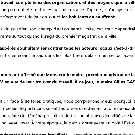
travail, compte tenu des organisations et des moyens que la vill
nicipale ont été renforcés par une dizaine d’agents, qu’un système d
 s’aggravent de jour en jour et
les habitants en souffrent.
s du quartier, son champ d’action serait limité, car tout dépendra
ante surtout quand il s’agit du premier magistrat de la ville.
aspérés souhaitent rencontrer tous les acteurs locaux c’est-à-dire
 fortes soient prises dans les plus brefs délais, comme par exemple
ous ont affirmé que Monsieur le maire, premier magistrat de la vi
 en vue de leur trouver du travail. À ce jour, le maire Gilles G
it : « face à de telles pratiques, nous comprenons mieux pourquoi l
ient que les dégradations soient facturées directement aux responsab
contrainte de déménager suite à de très nombreuses incivilités de l
nouveau loyer. À notre époque, la paix a dorénavant un coût ! Est-c
uissants à toutes ces incivilités.
L’ensemble des habitants de ce q