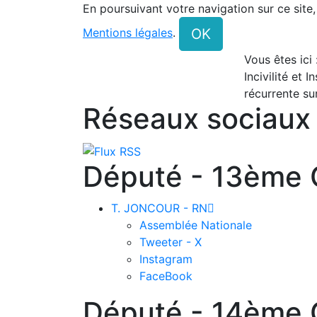
En poursuivant votre navigation sur ce site
OK
Mentions légales
.
Vous êtes ici
Incivilité et I
récurrente sur
Réseaux sociaux
Député - 13ème C
T. JONCOUR - RN

Assemblée Nationale
Tweeter - X
Instagram
FaceBook
Député - 14ème C