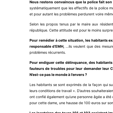
Nous restons convaincus que la police fait son 
systématiquement que les effectifs de la police mu
et pour autant les problèmes perdurent voire même
Selon les propos tenus par le maire aux résident
république. Cette attitude est pour le moins surpren
Pour remédier à cette situation, les habitants ex
responsable d’EMH,
…ils veulent que des mesures
problèmes récurrents.
Pour endiguer cette délinquance, des habitants n
fauteurs de troubles pour leur demander leur CV
N’est-ce pas le monde à l’envers ?
Les habitants se sont exprimés de la façon qui su
leurs conditions de travail ». D’autres souhaitera
ont confié également qu’une personne âgée a été 
pour cette dame, une hausse de 100 euros sur son 
Les locataires des tours 101 et 103 assistent imp