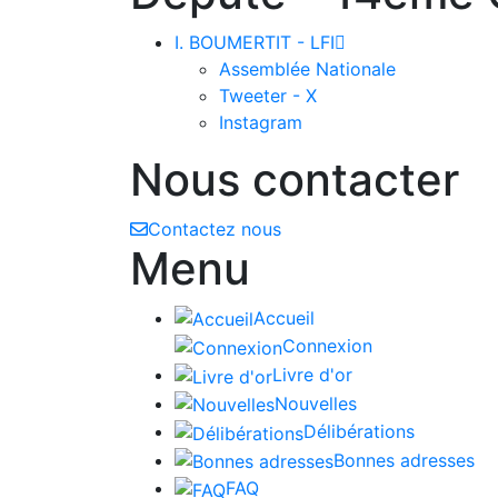
I. BOUMERTIT - LFI

Assemblée Nationale
Tweeter - X
Instagram
Nous contacter
Contactez nous
Menu
Accueil
Connexion
Livre d'or
Nouvelles
Délibérations
Bonnes adresses
FAQ