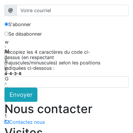
S'abonner
Se désabonner
w
1
M
Recopiez les 4 caractères du code ci-
dessus (en respectant
2
E
majuscules/minuscules) selon les positions
3
indiquées ci-dessous :
E
4-4-3-8
4
G
5
y
Envoyer
6
M
7
Nous contacter
t
8
t
9
Contactez nous
Visites