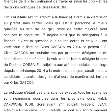
finances de la ville continuent de travailler selon les choix et les
décisions politiques de Gilles GASCON.
er
Eric FROMAIN (ex 1
adjoint à la finance) a remis sa démission
au préfet sans tarder. Mais qui est la personne la mieux
qualifiée au sein de ce qu’il reste de cette majorité pour
er
occuper le poste de 1
adjoint ainsi que la délégation à la
finance ? C’est la question que toutes celles et ceux qui ont
voté pour la liste de Gilles GASCON en 2014 se posent ? Si
Gilles GASCON ne souhaite pas par prudence désigner un de
ses adjoints nommément, la voix des colistiers désigne le nom
de Doriane CORSALE. L’adjointe aux affaires sociales, qui siège
depuis le printemps 2014 à la métropole de Lyon, serait donc la
candidate naturelle, désignée d'ailleurs de manière subliminale
par Gilles GASCON.
La politique n'étant pas une science exacte, tous les scénarios
sont néanmoins possibles dans les prochains jours. Habib
nd
DARWICHE (UDI), dorénavant 2
adjoint, Frédéric JEAN,
adjoint à l’urbanisme, Eric LEMAIRE, adjoint aux sports peuvent