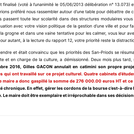
t finalisé (voté à l’unanimité le 05/06/2013 délibération n° 13.073) et
urions préféré nous rassembler autour d’une table pour débattre de ce 
s passent toute leur scolarité dans des structures modulaires vous
tion avec votre vision politique de la gestion d’une ville et pour f
 la grogne et dans une vaine tentative pour les calmer, vous leur av
r autant, à la lecture du rapport 12, votre priorité reste la distract
ndre et était convaincu que les priorités des San-Priods se résumaie
te et en charge de la culture, a démissionné. Deux mois plus tard,
re 2016, Gilles GACON annulait en catimini son propre proj
 qui ont travaillé sur ce projet culturel. Quatre cabinets d’étud
e maire a donc gaspillé la somme de 276 000.00 euros HT et ce
ité chronique. En effet, gérer les cordons de la bourse c’est-à-dire 
Le maire doit être exemplaire et irréprochable dans ses décisions