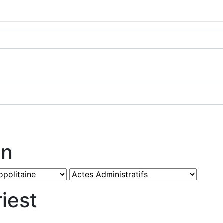
on
iest