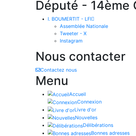
Député - 14ème C
I. BOUMERTIT - LFI

Assemblée Nationale
Tweeter - X
Instagram
Nous contacter
Contactez nous
Menu
Accueil
Connexion
Livre d'or
Nouvelles
Délibérations
Bonnes adresses