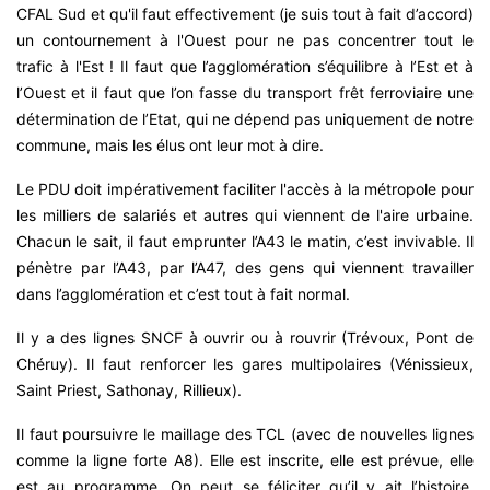
CFAL Sud et qu'il faut effectivement (je suis tout à fait d’accord)
un contournement à l'Ouest pour ne pas concentrer tout le
trafic à l'Est ! Il faut que l’agglomération s’équilibre à l’Est et à
l’Ouest et il faut que l’on fasse du transport frêt ferroviaire une
détermination de l’Etat, qui ne dépend pas uniquement de notre
commune, mais les élus ont leur mot à dire.
Le PDU doit impérativement faciliter l'accès à la métropole pour
les milliers de salariés et autres qui viennent de l'aire urbaine.
Chacun le sait, il faut emprunter l’A43 le matin, c’est invivable. Il
pénètre par l’A43, par l’A47, des gens qui viennent travailler
dans l’agglomération et c’est tout à fait normal.
Il y a des lignes SNCF à ouvrir ou à rouvrir (Trévoux, Pont de
Chéruy). Il faut renforcer les gares multipolaires (Vénissieux,
Saint Priest, Sathonay, Rillieux).
Il faut poursuivre le maillage des TCL (avec de nouvelles lignes
comme la ligne forte A8). Elle est inscrite, elle est prévue, elle
est au programme. On peut se féliciter qu’il y ait l’histoire.