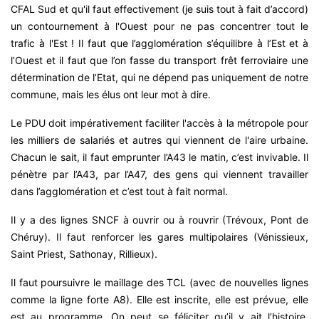
CFAL Sud et qu'il faut effectivement (je suis tout à fait d’accord)
un contournement à l'Ouest pour ne pas concentrer tout le
trafic à l'Est ! Il faut que l’agglomération s’équilibre à l’Est et à
l’Ouest et il faut que l’on fasse du transport frêt ferroviaire une
détermination de l’Etat, qui ne dépend pas uniquement de notre
commune, mais les élus ont leur mot à dire.
Le PDU doit impérativement faciliter l'accès à la métropole pour
les milliers de salariés et autres qui viennent de l'aire urbaine.
Chacun le sait, il faut emprunter l’A43 le matin, c’est invivable. Il
pénètre par l’A43, par l’A47, des gens qui viennent travailler
dans l’agglomération et c’est tout à fait normal.
Il y a des lignes SNCF à ouvrir ou à rouvrir (Trévoux, Pont de
Chéruy). Il faut renforcer les gares multipolaires (Vénissieux,
Saint Priest, Sathonay, Rillieux).
Il faut poursuivre le maillage des TCL (avec de nouvelles lignes
comme la ligne forte A8). Elle est inscrite, elle est prévue, elle
est au programme. On peut se féliciter qu’il y ait l’histoire.