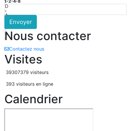
1-2-4-8
4
D
5
A
Envoyer
6
E
7
Nous contacter
e
8
Contactez nous
Visites
39307379 visiteurs
393 visiteurs en ligne
Calendrier