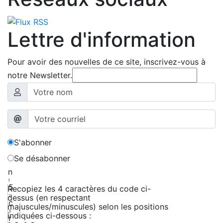
Lettre d'information
Pour avoir des nouvelles de ce site, inscrivez-vous à
notre Newsletter.
S'abonner
Se désabonner
n
1
5
Recopiez les 4 caractères du code ci-
dessus (en respectant
2
c
majuscules/minuscules) selon les positions
3
indiquées ci-dessous :
r